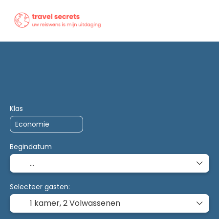
Trip Planner
AI Planner
Accommodatie
Vervoe
Klas
Begindatum
Selecteer gasten:
1 kamer,
2 Volwassenen