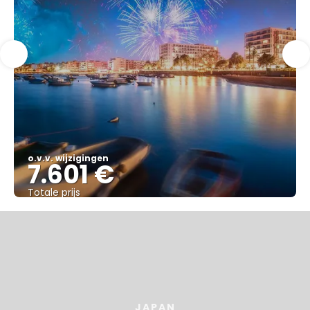
o.v.v. wijzigingen
7.601 €
Totale prijs
Bekijk
JAPAN