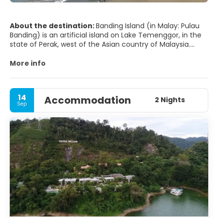
About the destination:
Banding Island (in Malay: Pulau
Banding) is an artificial island on Lake Temenggor, in the
state of Perak, west of the Asian country of Malaysia.
Pulau Banding is located in the jungle called Belum-
Temengor, which is located halfway between the east
More info
and west coasts of Malaysia.
14
Accommodation
2 Nights
Sep