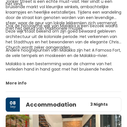
Jonker Street is een echte must-visit. Hier vindt u een
het land.
bruisende markt vol kleurrijke winkels, ambachtelijke
kraampjes en heerlijke eetstalletjes. Tijdens een wandeling
door de straat kan genoten worden van een levendige
sfeer, waar de geur van lokale lekkernijen zich vermengt
Ook de historische wijk van Malakka is een bezoek waard.
met het geluid van traditionele muziek.
Deze wijk staat bekend om zijn goed bewaard gebleven
architectuur uit de koloniale periode. Het verkennen van
het Stadthuys en het bewonderen van de elegante Christ
Church wordt zeker aangeraden.
Andere hoogtepunten van Malakka zijn het A Famosa Fort,
de vele tempels en moskeeën en de Malakka-rivier.
Malakka is een bestemming waar de charme van het
verleden hand in hand gaat met het bruisende heden.
More info
08
Accommodation
3 Nights
Sep