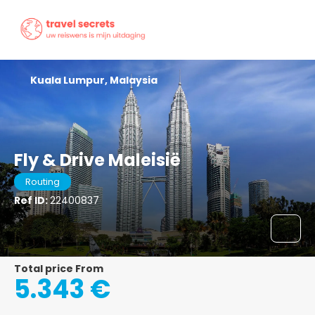
Kuala Lumpur, Malaysia
Fly & Drive Maleisië
Routing
Ref ID:
22400837
Total price From
5.343 €