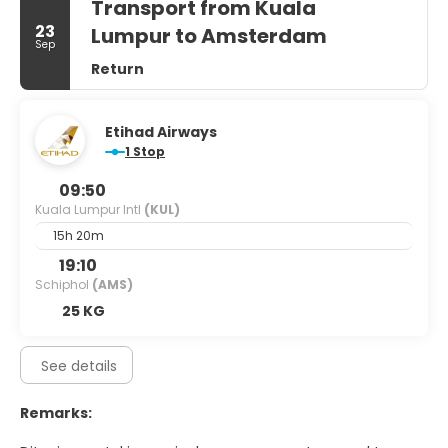
Transport from Kuala
23
Lumpur to Amsterdam
Sep
Return
Etihad Airways
1 Stop
09:50
Kuala Lumpur Intl
(KUL)
15h 20m
19:10
Schiphol
(AMS)
25 KG
See details
Remarks: