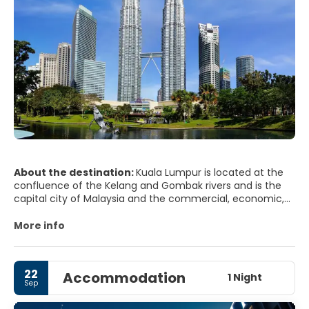
About the destination:
Kuala Lumpur is located at the
confluence of the Kelang and Gombak rivers and is the
capital city of Malaysia and the commercial, economic,
financial and cultural center of the country. Kuala Lumpur
is one of the emerging city in Asia and it is experiencing a
More info
fast paced development and is now a bustling metropolis.
Kuala Lumpur is a city of contrast, a combination of
22
Accommodation
modern, cosmopolitan and old world charm. Old colonial
1 Night
Sep
buildings, temples, minarets and domes blends well
against a backdrop of skyscrapers. The Petronas Twin