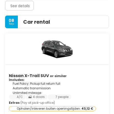
See details
08
Car rental
Sep
Nissan X-Trail SUV
or similar
Includes:
Fuel Policy: Pickup full return full
Automatic transmission
Unlimited mileage
A/C
4 doors
7 people
Extras
(Pay at pick-up office)
Ophalen/inleveren buiten openingstijden:
43,12 €