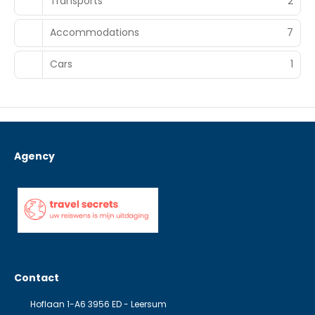
Transports
2
Accommodations
7
Cars
1
Agency
Contact
Hoflaan 1-A6 3956 ED - Leersum