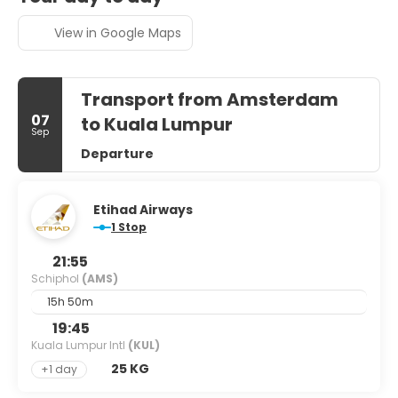
View in Google Maps
Transport from Amsterdam
07
to Kuala Lumpur
Sep
Departure
Etihad Airways
1 Stop
21:55
Schiphol
(AMS)
15h 50m
19:45
Kuala Lumpur Intl
(KUL)
25 KG
+1 day