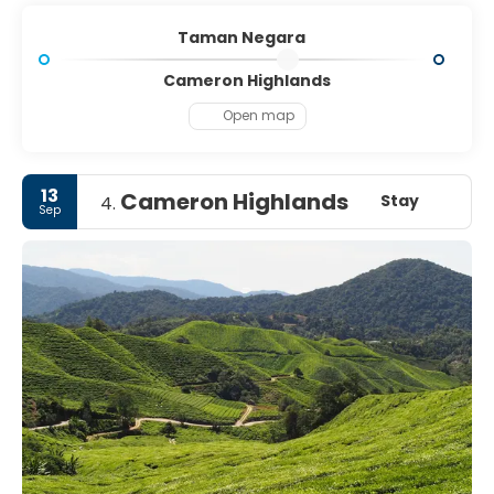
luxury, Taman Negara is one of Southeast Asia’s most
rewarding jungle escapes.
Taman Negara
Cameron Highlands
Open map
13
Cameron Highlands
Stay
4.
Sep