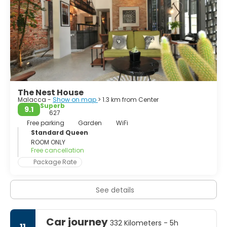
The Nest House
Malacca -
Show on map
> 1.3 km from Center
Superb
9.1
627
Free parking
Garden
WiFi
Standard Queen
ROOM ONLY
Free cancellation
Package Rate
See details
Car journey
332 Kilometers - 5h
11