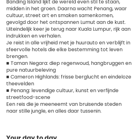
Banding Island lijkt de wereld even stil te staan, 
midden in het groen. Daarna wacht Penang, waar 
cultuur, street art en smaken samenkomen, 
gevolgd door het ontspannen Lumut aan de kust. 
Uiteindelijk keer je terug naar Kuala Lumpur, rijk aan 
indrukken en verhalen.
Je reist in alle vrijheid met je huurauto en verblijft in 
sfeervolle hotels die elke bestemming tot leven 
brengen.
■ Taman Negara: diep regenwoud, hangbruggen en 
pure natuurbeleving
■ Cameron Highlands: frisse berglucht en eindeloze 
theevelden
■ Penang: levendige cultuur, kunst en verfijnde 
streetfood-scene
Een reis die je meeneemt van bruisende steden 
naar stille jungle, en alles daar tussenin.
Your day to day