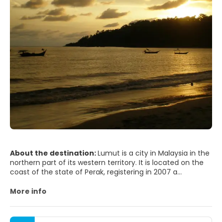
About the destination:
Lumut is a city in Malaysia in the
northern part of its western territory. It is located on the
coast of the state of Perak, registering in 2007 a
population of 31,880 inhabitants. It is 84 km from Ipoh, 12
from Sitiawan and is the gateway to Pangkor Island. This
More info
former fishing port is currently the headquarters of the
Royal Navy of Malaysia. Since 1993 it is a shipyard of
medium draft ships. In Malay lumut means moss, lichen,