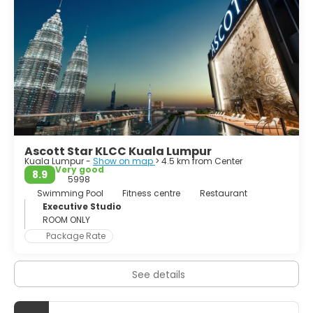
Towers, one of the world’s tallest buildings, dominates its
skyline yet the feeling of old world charm still lingers at
the older part of the city. The lush greenery everywhere
make it a garden city and at night, its buildings and
streets are lit brightly and turn Kuala Lumpur into a city of
lights.
Kuala Lumpur is a multicultural city with a unique blend of
customs, traditions, colorful festivals, cultures and a vast
array of delicious food. This dynamic city has much to
Ascott Star KLCC Kuala Lumpur
Kuala Lumpur -
Show on map
> 4.5 km from Center
Very good
8.9
5998
Swimming Pool
Fitness centre
Restaurant
Executive Studio
ROOM ONLY
Package Rate
See details