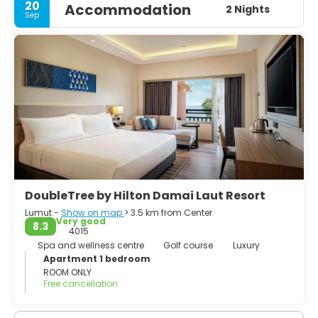
20
Accommodation
or seaweed.
2 Nights
Sep
DoubleTree by Hilton Damai Laut Resort
Lumut -
Show on map
> 3.5 km from Center
Very good
8.3
4015
Spa and wellness centre
Golf course
Luxury
Apartment 1 bedroom
ROOM ONLY
Free cancellation