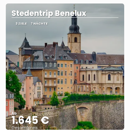
Stedentrip Benelux
3 ZIELE
7 NÄCHTE
Ab
1.645 €
Gesamtpreis