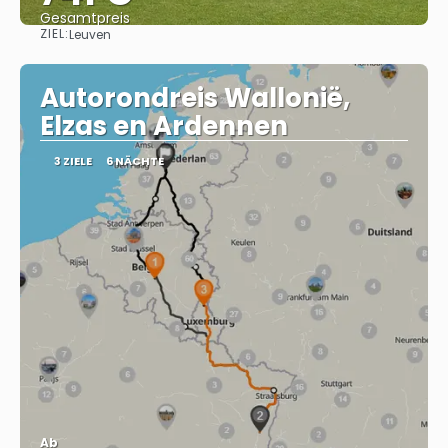
Gesamtpreis
ZIEL:
Leuven
Sehen
Autorondreis Wallonië,
Elzas en Ardennen
3 ZIELE
6 NÄCHTE
Ab