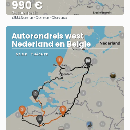
990 €
Gesamtpreis
ZIELE
Namur · Colmar · Clervaux
Sehen
Autorondreis west
Nederland en Belgie
5 ZIELE
7 NÄCHTE