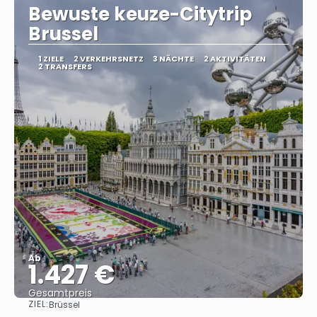
Bewuste keuze-Citytrip
Brussel
1 ZIELE
2 VERKEHRSNETZ
3 NÄCHTE
2 AKTIVITÄTEN
2 TRANSFERS
Ab
1.427 €
Gesamtpreis
ZIEL:
Brüssel
Sehen