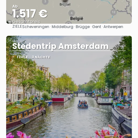
Ab
1.517 €
Gesamtpreis
ZIELE
Scheveningen · Middelburg · Brügge · Gent · Antwerpen
Sehen
Stedentrip Amsterdam
1 ZIELE
3 NÄCHTE