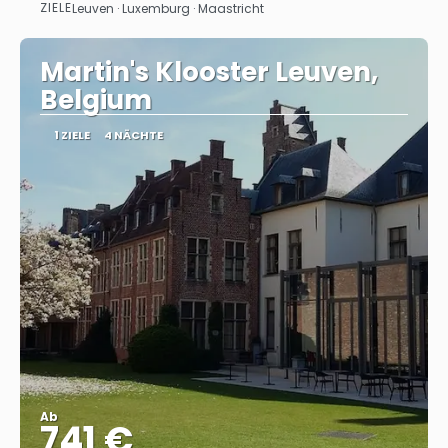
ZIELE
Leuven · Luxemburg · Maastricht
Sehen
Martin's Klooster Leuven,
Belgium
1 ZIELE
4 NÄCHTE
Ab
741 €