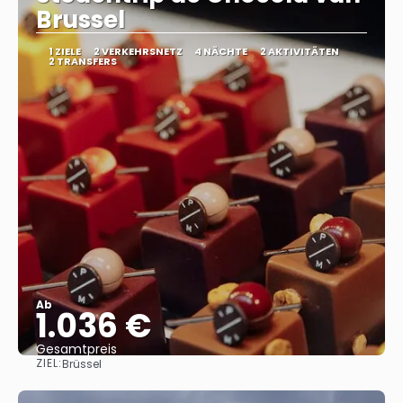
Brussel
1 ZIELE
2 VERKEHRSNETZ
4 NÄCHTE
2 AKTIVITÄTEN
2 TRANSFERS
Ab
1.036 €
Gesamtpreis
ZIEL:
Brüssel
Sehen