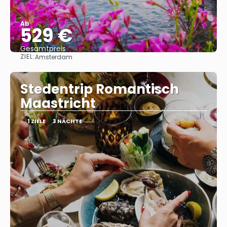
Ab
529 €
Gesamtpreis
ZIEL:
Amsterdam
Sehen
Stedentrip Romantisch
Maastricht
1 ZIELE
3 NÄCHTE