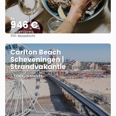
Ab
946 €
Gesamtpreis
ZIEL:
Maastricht
Sehen
Carlton Beach
Scheveningen |
Strandvakantie
1 ZIELE
4 NÄCHTE