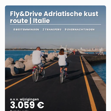
Bekijk
Fly&Drive Adriatische kust
route | Italie
6 BESTEMMINGEN
2 TRANSFERS
9 OVERNACHTINGEN
o.v.v. wijzigingen
3.059 €