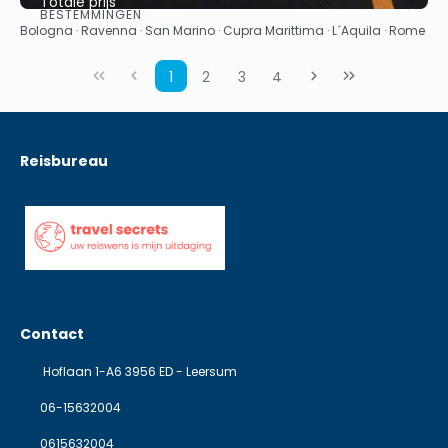
Totale prijs
BESTEMMINGEN
Bekijk
Bologna · Ravenna · San Marino · Cupra Marittima · L´Aquila · Rome
1
2
3
4
Reisbureau
Contact
Hoflaan 1-A6 3956 ED - Leersum
06-15632004
0615632004