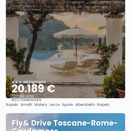
o.v.v. wijzigingen
20.189 €
Totale prijs
BESTEMMINGEN
Bekijk
Napels · Amalfi · Matera · Lecce · Apulië · Alberobello · Napels
Fly& Drive Toscane-Rome-