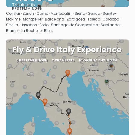
Totale prijs
BESTEMMINGEN
Bekijk
Colmar · Zürich · Como · Montecatini · Siena · Genua · Sainte-
Maxime · Montpellier · Barcelona · Zaragoza · Toledo · Cordoba ·
Sevilla · Lissabon · Porto · Santiago de Compostela · Santander ·
Biarritz · La Rochelle · Blois
Fly & Drive Italy Experience
5 BESTEMMINGEN
2 TRANSFERS
10 OVERNACHTINGEN