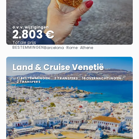
o.v.v. wijzigingen
2.803 €
Totale prijs
BESTEMMINGEN
Barcelona · Rome · Athene
Bekijk
Land & Cruise Venetië
11 BESTEMMINGEN
2 TRANSFERS
16 OVERNACHTINGEN
2 TRANSFERS