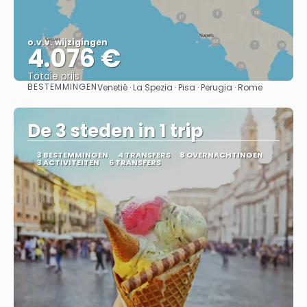
o.v.v. wijzigingen
4.076 €
Totale prijs
BESTEMMINGEN
Venetië · La Spezia · Pisa · Perugia · Rome
Bekijk
De 3 steden in 1 trip
3 BESTEMMINGEN
4 TRANSFERS
8 OVERNACHTINGEN
3 ACTIVITEITEN
6 TRANSFERS