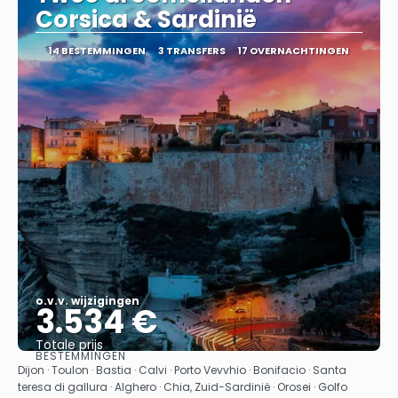
Corsica & Sardinië
14 BESTEMMINGEN
3 TRANSFERS
17 OVERNACHTINGEN
o.v.v. wijzigingen
3.534 €
Totale prijs
BESTEMMINGEN
Bekijk
Dijon · Toulon · Bastia · Calvi · Porto Vevvhio · Bonifacio · Santa
teresa di gallura · Alghero · Chia, Zuid-Sardinië · Orosei · Golfo