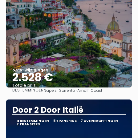
o.v.v. wijzigingen
2.528 €
Totale prijs
BESTEMMINGEN
Napels · Sorrento · Amalfi Coast
Bekijk
Door 2 Door Italië
4 BESTEMMINGEN
5 TRANSFERS
7 OVERNACHTINGEN
2 TRANSFERS