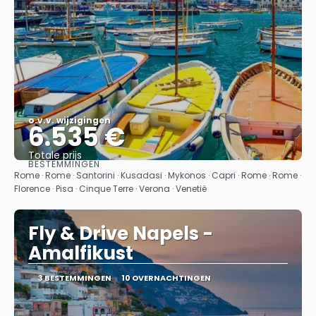
o.v.v. wijzigingen
6.535 €
Totale prijs
BESTEMMINGEN
Bekijk
Rome · Rome · Santorini · Kusadasi · Mykonos · Capri · Rome · Rome ·
Florence · Pisa · Cinque Terre · Verona · Venetië
Fly & Drive Napels -
Amalfikust
3 BESTEMMINGEN
10 OVERNACHTINGEN