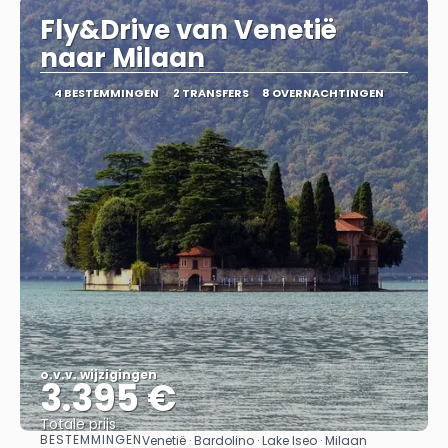
Fly&Drive van Venetië
naar Milaan
4 BESTEMMINGEN
2 TRANSFERS
8 OVERNACHTINGEN
o.v.v. wijzigingen
3.395 €
Totale prijs
BESTEMMINGEN
Venetië · Bardolino · Lake Iseo · Milaan