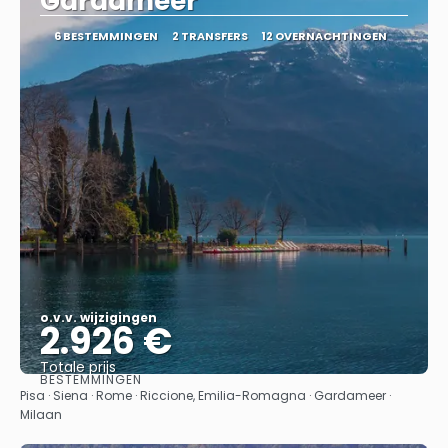
Gardameer
6 BESTEMMINGEN
2 TRANSFERS
12 OVERNACHTINGEN
o.v.v. wijzigingen
2.926 €
Totale prijs
BESTEMMINGEN
Bekijk
Pisa · Siena · Rome · Riccione, Emilia-Romagna · Gardameer ·
Milaan