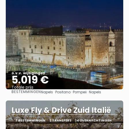
o.v.v. wijzigingen
5.019 €
Totale prijs
BESTEMMINGEN
Napels · Positano · Pompeii · Napels
Bekijk
Luxe Fly & Drive Zuid Italië
7 BESTEMMINGEN
2 TRANSFERS
14 OVERNACHTINGEN