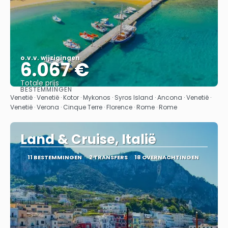
o.v.v. wijzigingen
6.067 €
Totale prijs
BESTEMMINGEN
Bekijk
Venetië · Venetië · Kotor · Mykonos · Syros Island · Ancona · Venetië ·
Venetië · Verona · Cinque Terre · Florence · Rome · Rome
Land & Cruise, Italië
11 BESTEMMINGEN
2 TRANSFERS
18 OVERNACHTINGEN