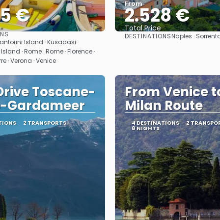
From
35 €
2.528 €
Total Price
ONS
DESTINATIONS
Naples · Sorrent
See
See
ntorini Island · Kusadasi ·
Island · Rome · Rome · Florence ·
re · Verona · Venice
Drive Toscane-
From Venice t
-Gardameer
Milan Route
TIONS
2 TRANSPORTS
4 DESTINATIONS
2 TRANSPO
8 NIGHTS