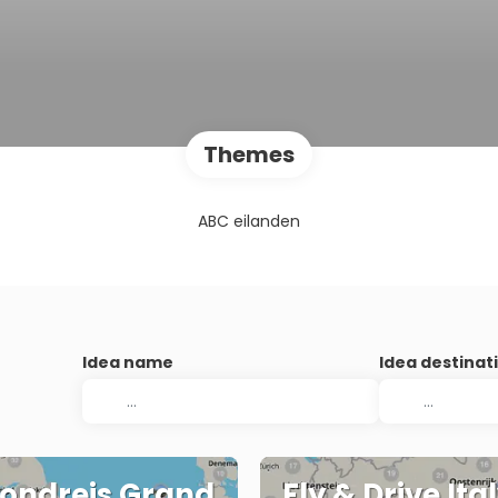
Themes
ABC eilanden
Idea name
Idea destinat
ondreis Grand
Fly & Drive Ita