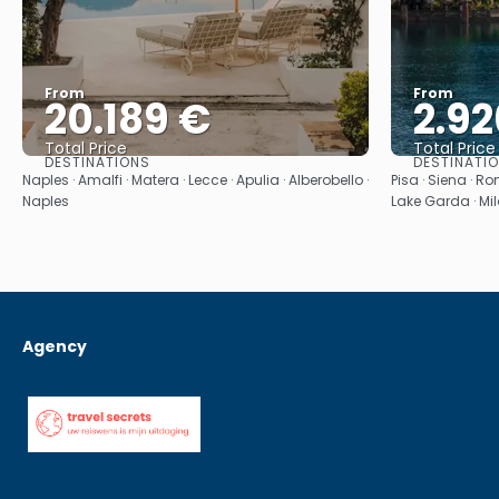
From
From
20.189 €
2.92
Total Price
Total Price
DESTINATIONS
DESTINATI
See
Naples · Amalfi · Matera · Lecce · Apulia · Alberobello ·
Pisa · Siena · R
Naples
Lake Garda · Mi
Agency