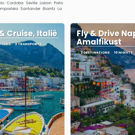
 · Cordoba · Seville · Lisbon · Porto ·
ostela · Santander · Biarritz · La
 Cruise, Italië
Fly & Drive Na
Amalfikust
ATIONS
2 TRANSPORTS
3 DESTINATIONS
10 NIGHTS