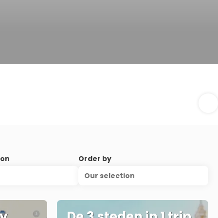
ion
Order by
Our selection
ly
De 3 steden in 1 trip