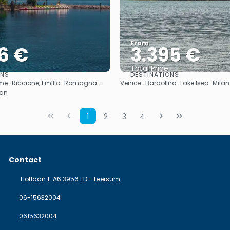
From
6 €
3.395 €
Total Price
ONS
DESTINATIONS
See
See
ome · Riccione, Emilia-Romagna ·
Venice · Bardolino · Lake Iseo · Milan
lan
1
2
3
4
Contact
Hoflaan 1-A6 3956 ED - Leersum
06-15632004
0615632004