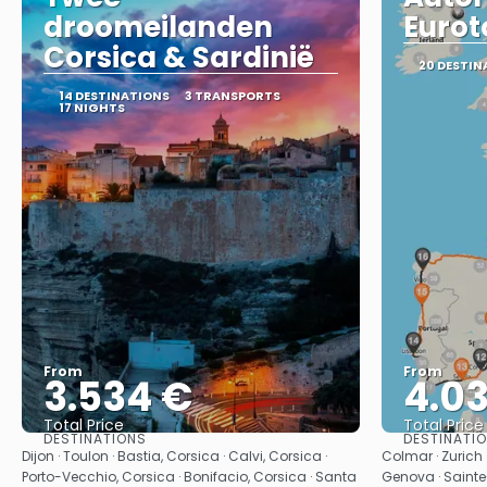
droomeilanden
Eurot
Corsica & Sardinië
20 DESTIN
14 DESTINATIONS
3 TRANSPORTS
17 NIGHTS
From
From
3.534 €
4.0
Total Price
Total Price
DESTINATIONS
DESTINATI
See
Dijon · Toulon · Bastia, Corsica · Calvi, Corsica ·
Colmar · Zurich 
Porto-Vecchio, Corsica · Bonifacio, Corsica · Santa
Genova · Sainte-