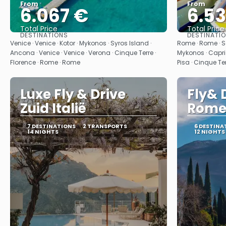
From
From
6.067 €
6.5
Total Price
Total Price
DESTINATIONS
DESTINATI
See
Venice · Venice · Kotor · Mykonos · Syros Island ·
Rome · Rome · Sa
Ancona · Venice · Venice · Verona · Cinque Terre ·
Mykonos · Capri 
Florence · Rome · Rome
Pisa · Cinque Ter
Luxe Fly & Drive
Fly& 
Zuid Italië
Rome
7 DESTINATIONS
2 TRANSPORTS
6 DESTINA
14 NIGHTS
12 NIGHTS