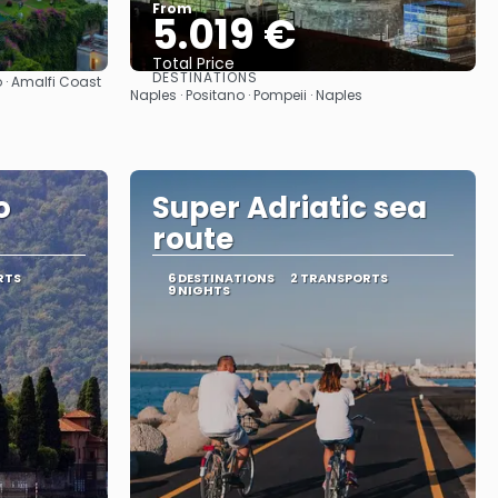
From
5.019 €
Total Price
DESTINATIONS
o · Amalfi Coast
See
Naples · Positano · Pompeii · Naples
o
Super Adriatic sea
route
RTS
6 DESTINATIONS
2 TRANSPORTS
9 NIGHTS