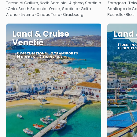
Teresa di Gallura, North Sardinia · Alghero, Sardinia
Zaragoza · Toledo
· Chia, South Sardinia · Orosei, Sardinia · Golfo
Santiago de Comp
Aranci · Livorno · Cinque Terre · Strasbourg
Rochelle · Blois
Land & Cruise
Land &
Venetië
11 DESTIN
18 NIGHTS
11 DESTINATIONS
2 TRANSPORTS
16 NIGHTS
2 TRANSFERS