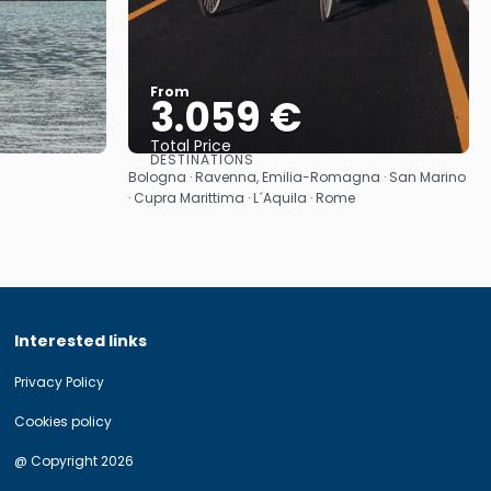
From
3.059 €
Total Price
DESTINATIONS
See
Bologna · Ravenna, Emilia-Romagna · San Marino
· Cupra Marittima · L´Aquila · Rome
Interested links
Privacy Policy
Cookies policy
@ Copyright 2026