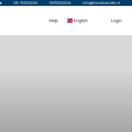
s
06-15632004
0615632004
info@travelsecrets.nl
Help
English
Login