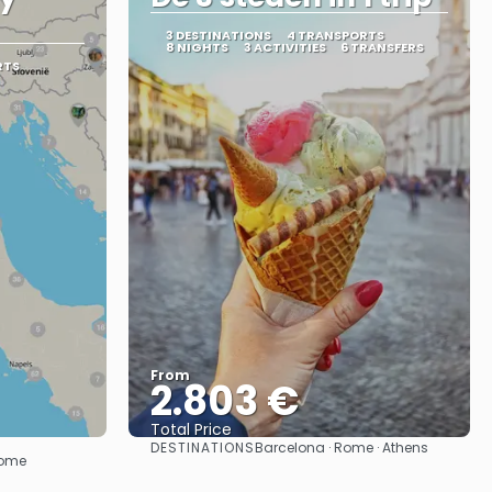
3 DESTINATIONS
4 TRANSPORTS
8 NIGHTS
3 ACTIVITIES
6 TRANSFERS
RTS
From
2.803 €
Total Price
DESTINATIONS
Barcelona · Rome · Athens
See
 Rome