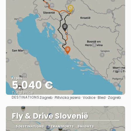
From
5.040 €
Total Price
DESTINATIONS
Zagreb · Plitvicka jezera · Vodice · Bled · Zagreb
See
Fly & Drive Slovenië
5 DESTINATIONS
2 TRANSPORTS
9 NIGHTS