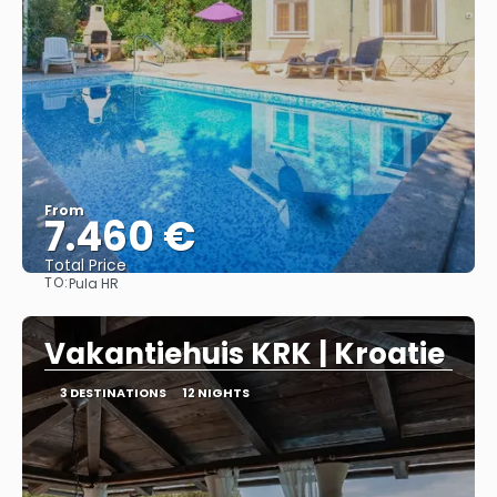
From
7.460 €
Total Price
TO:
Pula HR
See
Vakantiehuis KRK | Kroatie
3 DESTINATIONS
12 NIGHTS