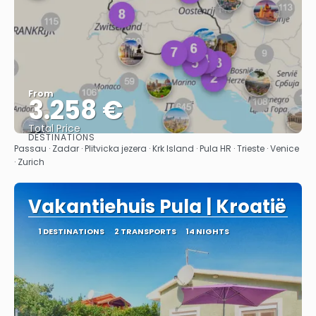
From
3.258 €
Total Price
DESTINATIONS
See
Passau · Zadar · Plitvicka jezera · Krk Island · Pula HR · Trieste · Venice
· Zurich
Vakantiehuis Pula | Kroatië
1 DESTINATIONS
2 TRANSPORTS
14 NIGHTS