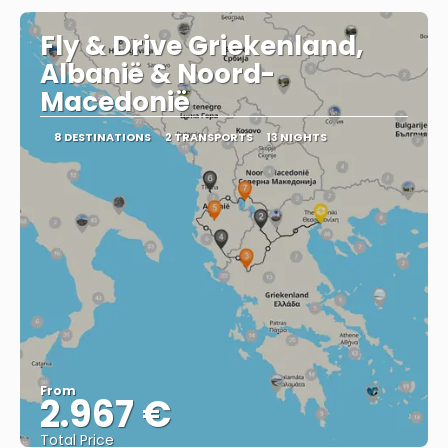
Fly & Drive Griekenland,
Albanië & Noord-
Macedonië
8 DESTINATIONS
2 TRANSPORTS
13 NIGHTS
From
2.967 €
Total Price