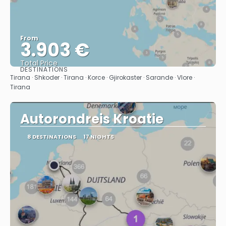
From
3.903 €
Total Price
DESTINATIONS
See
Tirana · Shkoder · Tirana · Korce · Gjirokaster · Sarande · Vlore ·
Tirana
Autorondreis Kroatie
8 DESTINATIONS
17 NIGHTS