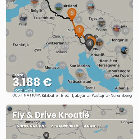
From
3.188 €
Total Price
DESTINATIONS
Kitzbühel · Bled · Ljubljana · Postojna · Nuremberg
See
Fly & Drive Kroatië
5 DESTINATIONS
2 TRANSPORTS
14 NIGHTS