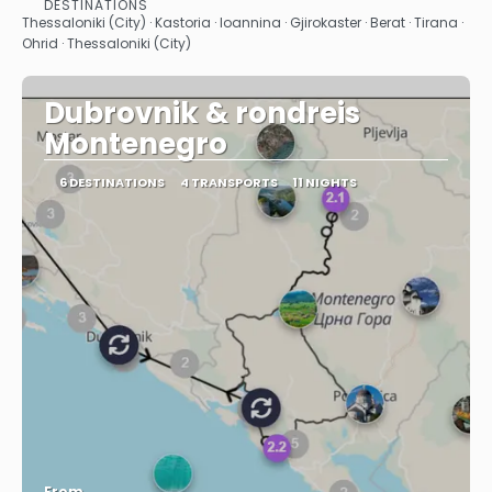
DESTINATIONS
See
Thessaloniki (City) · Kastoria · Ioannina · Gjirokaster · Berat · Tirana ·
Ohrid · Thessaloniki (City)
Dubrovnik & rondreis
Montenegro
6 DESTINATIONS
4 TRANSPORTS
11 NIGHTS
From