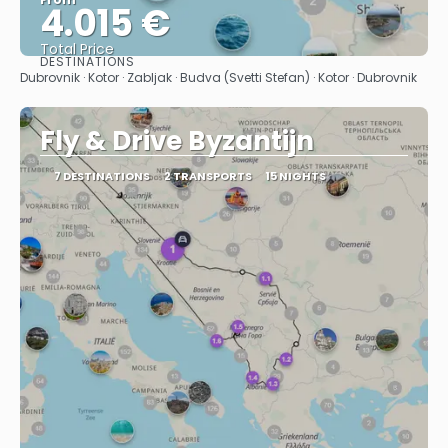
4.015 €
Total Price
DESTINATIONS
See
Dubrovnik · Kotor · Zabljak · Budva (Svetti Stefan) · Kotor · Dubrovnik
Fly & Drive Byzantijn
7 DESTINATIONS
2 TRANSPORTS
15 NIGHTS