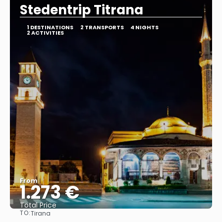
Stedentrip Titrana
1 DESTINATIONS
2 TRANSPORTS
4 NIGHTS
2 ACTIVITIES
From
1.273 €
Total Price
TO:
Tirana
See