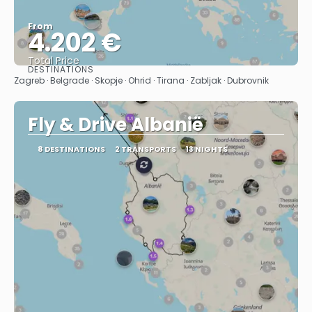
From
4.202 €
Total Price
DESTINATIONS
See
Zagreb · Belgrade · Skopje · Ohrid · Tirana · Zabljak · Dubrovnik
Fly & Drive Albanië
8 DESTINATIONS
2 TRANSPORTS
13 NIGHTS