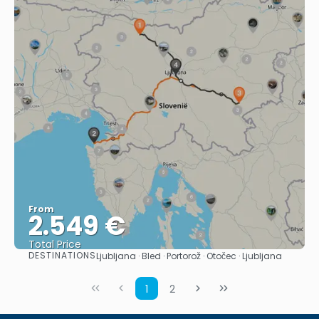
From
2.549 €
Total Price
DESTINATIONS
Ljubljana · Bled · Portorož · Otočec · Ljubljana
See
1
2