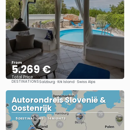
From
5.269 €
Total Price
DESTINATIONS
Salzburg · Krk Island · Swiss Alps
See
Autorondreis Slovenië &
Oostenrijk
5 DESTINATIONS
14 NIGHTS