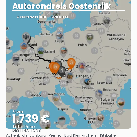
Autorondreis Oostenrijk
5 DESTINATIONS
13 NIGHTS
From
1.739 €
Total Price
DESTINATIONS
See
Achenkirch · Salzburg · Vienna · Bad Kleinkircheim · Kitzbühel