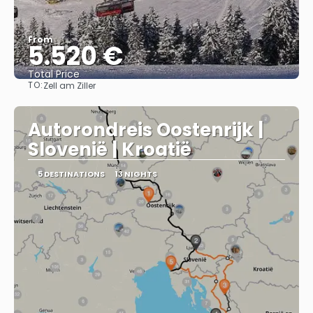
From
5.520 €
Total Price
TO:
Zell am Ziller
See
Autorondreis Oostenrijk |
Slovenië | Kroatië
5 DESTINATIONS
13 NIGHTS