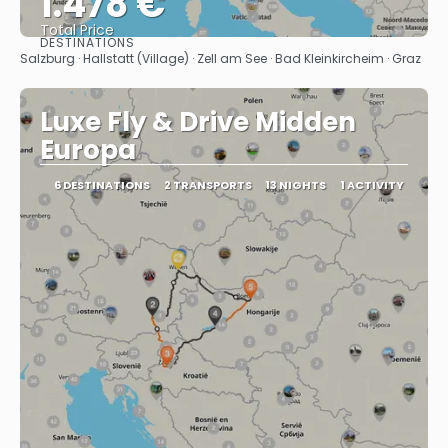
1.478 €
Total Price
DESTINATIONS
See
Salzburg · Hallstatt (Village) · Zell am See · Bad Kleinkircheim · Graz
Luxe Fly & Drive Midden
Europa
6 DESTINATIONS
2 TRANSPORTS
13 NIGHTS
1 ACTIVITY