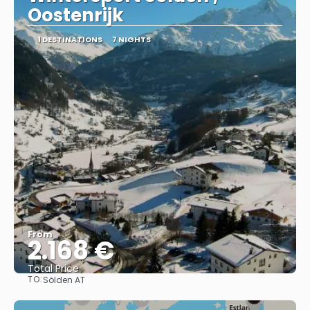
Oostenrijk
1 DESTINATIONS
7 NIGHTS
From
2.168 €
Total Price
TO:
Sölden AT
See