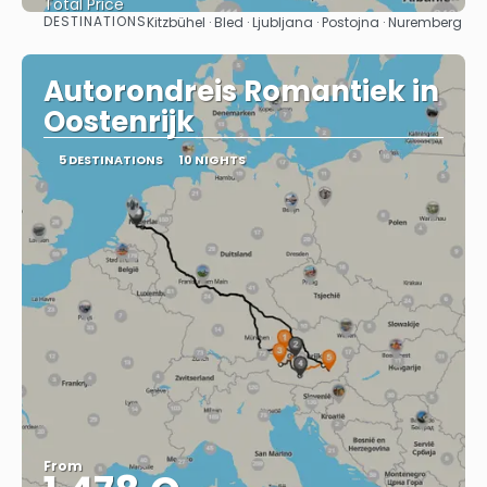
Total Price
DESTINATIONS
Kitzbühel · Bled · Ljubljana · Postojna · Nuremberg
See
Autorondreis Romantiek in
Oostenrijk
5 DESTINATIONS
10 NIGHTS
From