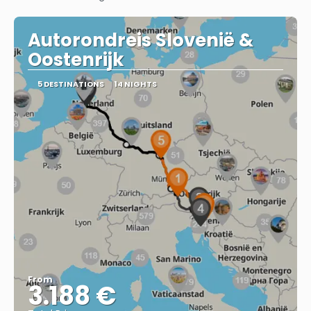
Autorondreis Slovenië &
Oostenrijk
5 DESTINATIONS
14 NIGHTS
From
3.188 €