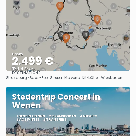
From
2.499 €
Total Price
DESTINATIONS
See
Strasbourg · Saas-Fee · Stresa · Molveno · Kitzbühel · Wiesbaden
Stedentrip Concert in
Wenen
1 DESTINATIONS
2 TRANSPORTS
4 NIGHTS
2 ACTIVITIES
2 TRANSFERS