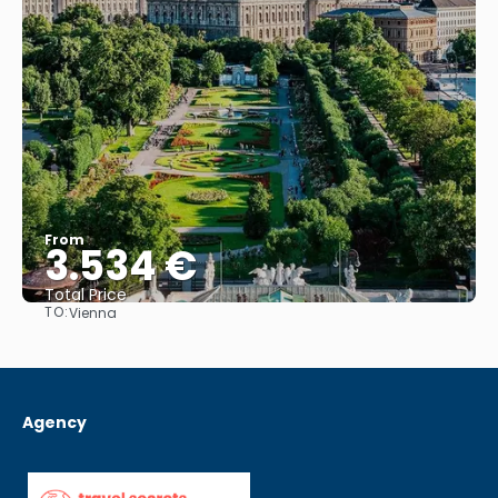
From
3.534 €
Total Price
TO:
Vienna
See
Agency