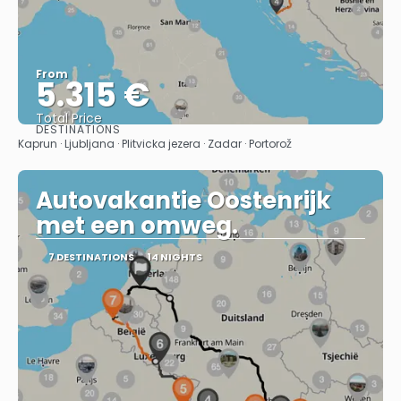
From
5.315 €
Total Price
DESTINATIONS
See
Kaprun · Ljubljana · Plitvicka jezera · Zadar · Portorož
Autovakantie Oostenrijk
met een omweg.
7 DESTINATIONS
14 NIGHTS