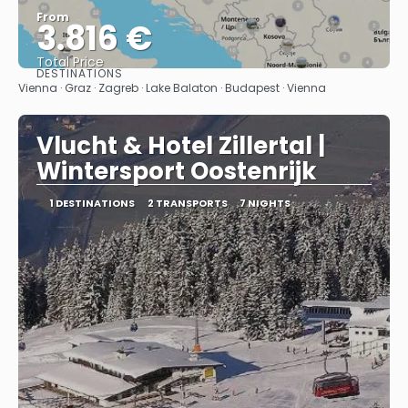
From
3.816 €
Total Price
DESTINATIONS
See
Vienna · Graz · Zagreb · Lake Balaton · Budapest · Vienna
Vlucht & Hotel Zillertal |
Wintersport Oostenrijk
1 DESTINATIONS
2 TRANSPORTS
7 NIGHTS