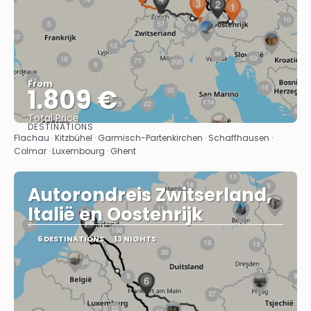
From
1.809 €
Total Price
DESTINATIONS
See
Flachau · Kitzbühel · Garmisch-Partenkirchen · Schaffhausen ·
Colmar · Luxembourg · Ghent
Autorondreis Zwitserland,
Italië en Oostenrijk
6 DESTINATIONS
13 NIGHTS