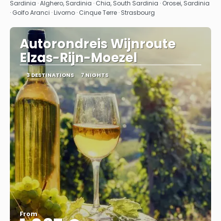
Sardinia · Alghero, Sardinia · Chia, South Sardinia · Orosei, Sardinia
· Golfo Aranci · Livorno · Cinque Terre · Strasbourg
Autorondreis Wijnroute
Elzas-Rijn-Moezel
3 DESTINATIONS
7 NIGHTS
From