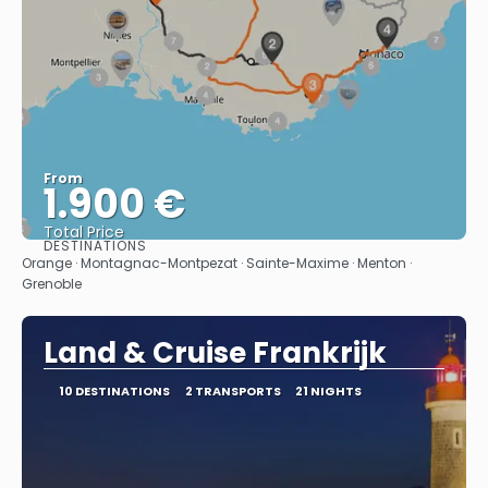
From
1.900 €
Total Price
DESTINATIONS
See
Orange · Montagnac-Montpezat · Sainte-Maxime · Menton ·
Grenoble
Land & Cruise Frankrijk
10 DESTINATIONS
2 TRANSPORTS
21 NIGHTS