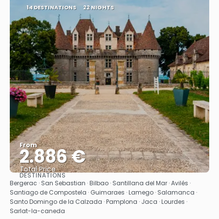
14 DESTINATIONS
22 NIGHTS
From
2.886 €
Total Price
DESTINATIONS
See
Bergerac · San Sebastian · Bilbao · Santillana del Mar · Avilés ·
Santiago de Compostela · Guimaraes · Lamego · Salamanca ·
Santo Domingo de la Calzada · Pamplona · Jaca · Lourdes ·
Sarlat-la-caneda