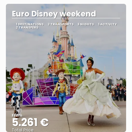
Euro Disney weekend
1 DESTINATIONS
2 TRANSPORTS
3 NIGHTS
1 ACTIVITY
2 TRANSFERS
From
5.261 €
Total Price