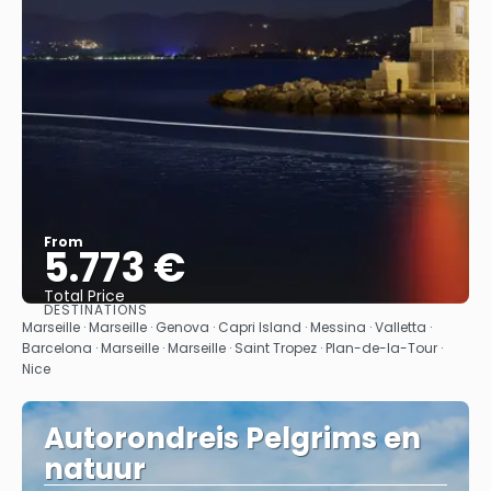
From
5.773 €
Total Price
DESTINATIONS
See
Marseille · Marseille · Genova · Capri Island · Messina · Valletta ·
Barcelona · Marseille · Marseille · Saint Tropez · Plan-de-la-Tour ·
Nice
Autorondreis Pelgrims en
natuur