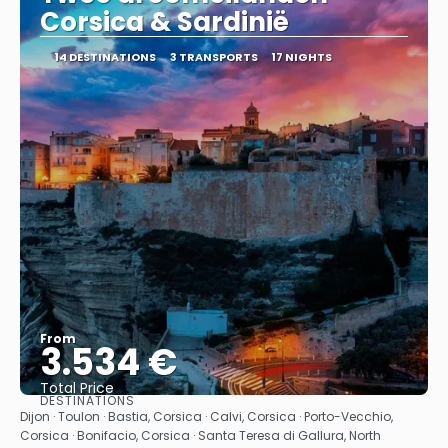
Corsica & Sardinië
14 DESTINATIONS
3 TRANSPORTS
17 NIGHTS
From
3.534 €
Total Price
DESTINATIONS
See
Dijon · Toulon · Bastia, Corsica · Calvi, Corsica · Porto-Vecchio,
Corsica · Bonifacio, Corsica · Santa Teresa di Gallura, North