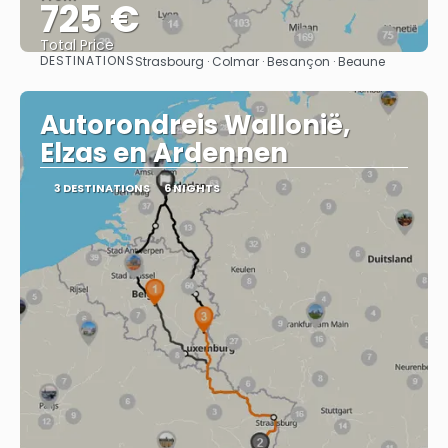
725 €
Total Price
DESTINATIONS
Strasbourg · Colmar · Besançon · Beaune
See
Autorondreis Wallonië,
Elzas en Ardennen
3 DESTINATIONS
6 NIGHTS