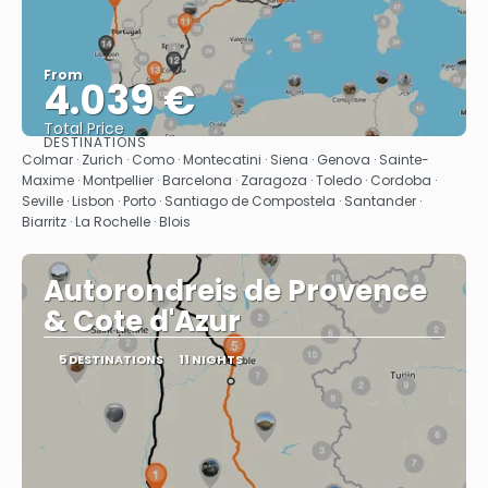
From
4.039 €
Total Price
DESTINATIONS
See
Colmar · Zurich · Como · Montecatini · Siena · Genova · Sainte-
Maxime · Montpellier · Barcelona · Zaragoza · Toledo · Cordoba ·
Seville · Lisbon · Porto · Santiago de Compostela · Santander ·
Biarritz · La Rochelle · Blois
Autorondreis de Provence
& Cote d'Azur
5 DESTINATIONS
11 NIGHTS