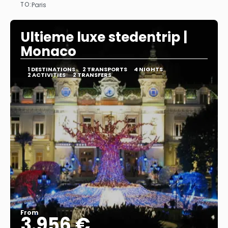
TO:
Paris
See
Ultieme luxe stedentrip |
Monaco
1 DESTINATIONS
2 TRANSPORTS
4 NIGHTS
2 ACTIVITIES
2 TRANSFERS
From
3.956 €