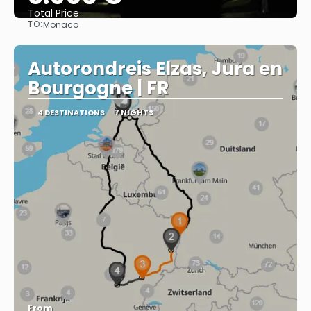
Total Price
TO:
Monaco
See
Autorondreis Elzas, Jura en
Bourgogne | FR
4 DESTINATIONS
7 NIGHTS
From