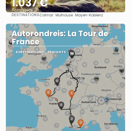
1.037 €
Total Price
DESTINATIONS
Colmar · Mulhouse · Mayen-Koblenz
See
Autorondreis: La Tour de
France
6 DESTINATIONS
15 NIGHTS