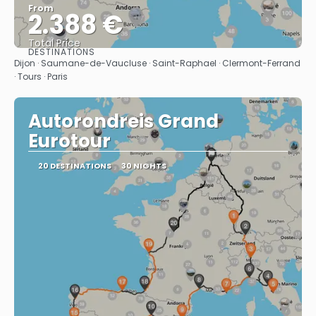
From
2.388 €
Total Price
DESTINATIONS
See
Dijon · Saumane-de-Vaucluse · Saint-Raphael · Clermont-Ferrand
· Tours · Paris
Autorondreis Grand
Eurotour
20 DESTINATIONS
30 NIGHTS