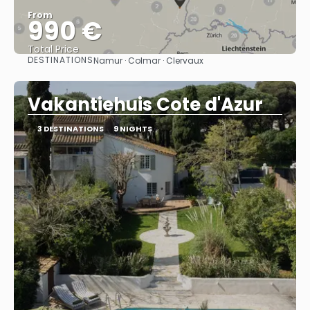
From
990 €
Total Price
DESTINATIONS
Namur · Colmar · Clervaux
See
Vakantiehuis Cote d'Azur
3 DESTINATIONS
9 NIGHTS